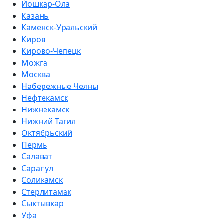
Йошкар-Ола
Казань
Каменск-Уральский
Киров
Кирово-Чепецк
Можга
Москва
Набережные Челны
Нефтекамск
Нижнекамск
Нижний Тагил
Октябрьский
Пермь
Салават
Сарапул
Соликамск
Стерлитамак
Сыктывкар
Уфа