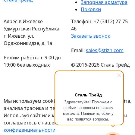
Запорная арматура
Поковки
Адрес в Ижевске
Телефон: +7 (3412) 27-75-
Удмуртская Республика,
46
г. Ижевск, ул.
Заказать звонок
Орджоникидзе, д. 1а
Email:
sales@stizh.com
Режим работы: c 9:00 до
19:00 без выходных
© 2016-2026 Сталь Трейд
Металлопрокат
по
выгодным ценам
Политика
конфиденциальности
Сталь Трейд
Мы используем cookies для улучшения работы сайта,
Здравствуйте! Поможем с
любым вопросом по заказу
анализа трафика и персонализации.
металла. Напишите, если у
Используя сайт или кликая на кнопку "Понятно", вы
вас появятся вопросы.
соглашаетесь с нашей
политикой
конфиденциальности
.