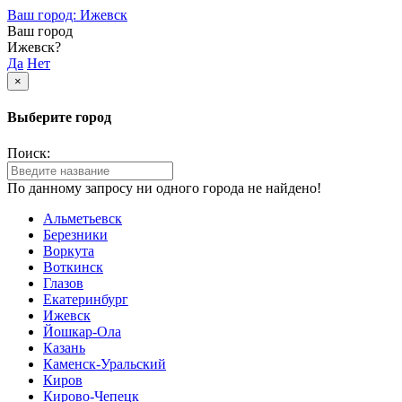
Ваш город: Ижевск
Ваш город
Ижевск?
Да
Нет
×
Выберите город
Поиск:
По данному запросу ни одного города не найдено!
Альметьевск
Березники
Воркута
Воткинск
Глазов
Екатеринбург
Ижевск
Йошкар-Ола
Казань
Каменск-Уральский
Киров
Кирово-Чепецк