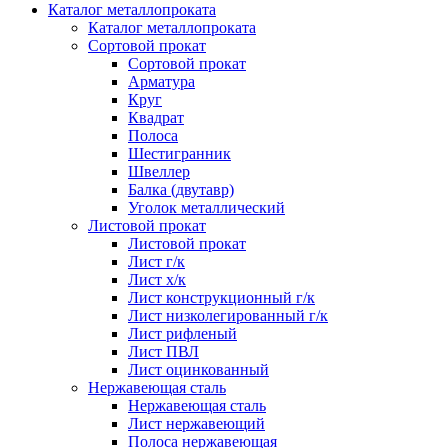
Каталог металлопроката
Каталог металлопроката
Сортовой прокат
Сортовой прокат
Арматура
Круг
Квадрат
Полоса
Шестигранник
Швеллер
Балка (двутавр)
Уголок металлический
Листовой прокат
Листовой прокат
Лист г/к
Лист х/к
Лист конструкционный г/к
Лист низколегированный г/к
Лист рифленый
Лист ПВЛ
Лист оцинкованный
Нержавеющая сталь
Нержавеющая сталь
Лист нержавеющий
Полоса нержавеющая