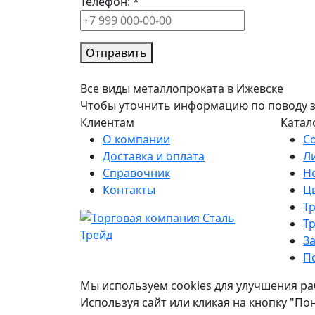
Телефон:
*
Отправить
Все виды металлопроката в Ижевске
Чтобы уточнить информацию по поводу зак
Клиентам
Катал
О компании
С
Доставка и оплата
Л
Справочник
Н
Контакты
Ц
Т
Т
З
П
Мы используем cookies для улучшения ра
Используя сайт или кликая на кнопку "По