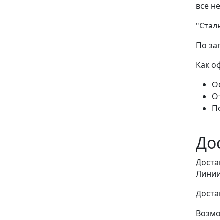
все н
"Стал
По за
Как о
Ос
О
П
До
Доста
Линии
Доста
Возмо