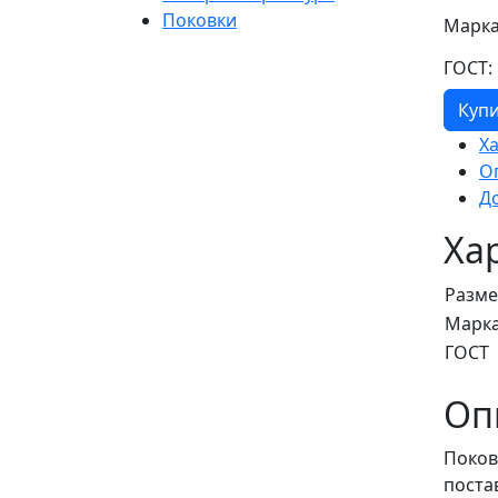
Поковки
Марка
ГОСТ:
Куп
Х
О
Д
Ха
Разм
Марка
ГОСТ
Оп
Поков
поста