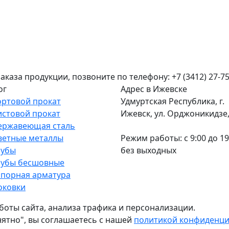
аза продукции, позвоните по телефону: +7 (3412) 27-75
ог
Адрес в Ижевске
ортовой прокат
Удмуртская Республика, г.
истовой прокат
Ижевск, ул. Орджоникидзе, 
ержавеющая сталь
ветные металлы
Режим работы: c 9:00 до 19
рубы
без выходных
рубы бесшовные
апорная арматура
оковки
боты сайта, анализа трафика и персонализации.
нятно", вы соглашаетесь с нашей
политикой конфиденц