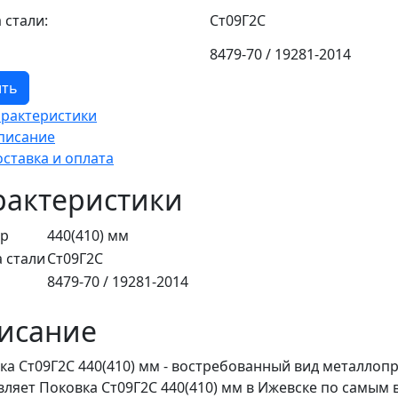
 стали:
Ст09Г2С
8479-70 / 19281-2014
ить
арактеристики
писание
оставка и оплата
рактеристики
ер
440(410) мм
 стали
Ст09Г2С
8479-70 / 19281-2014
исание
ка Ст09Г2С 440(410) мм - востребованный вид металлоп
вляет Поковка Ст09Г2С 440(410) мм в Ижевске по самым