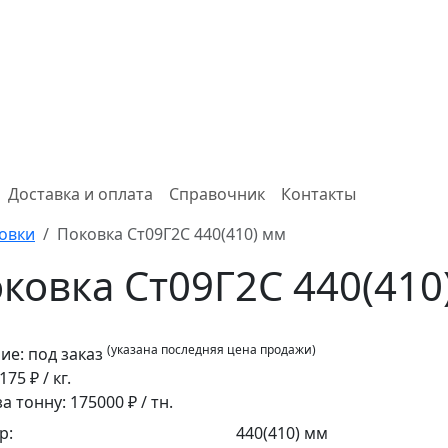
Доставка и оплата
Справочник
Контакты
овки
Поковка Ст09Г2С 440(410) мм
ковка Ст09Г2С 440(410
(указана последняя цена продажи)
ие:
под заказ
175
₽ / кг.
за тонну:
175000
₽ / тн.
р:
440(410) мм