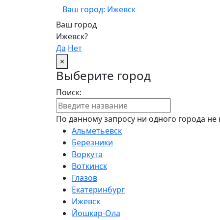
Ваш город: Ижевск
Ваш город
Ижевск?
Да
Нет
×
Выберите город
Поиск:
По данному запросу ни одного города не 
Альметьевск
Березники
Воркута
Воткинск
Глазов
Екатеринбург
Ижевск
Йошкар-Ола