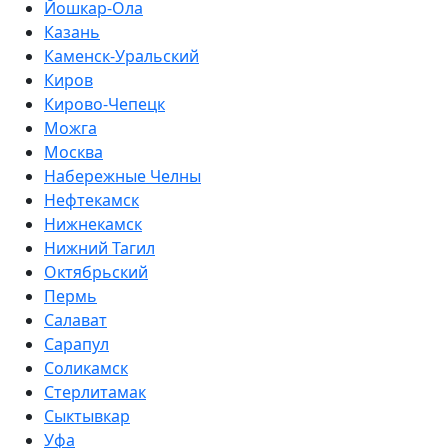
Йошкар-Ола
Казань
Каменск-Уральский
Киров
Кирово-Чепецк
Можга
Москва
Набережные Челны
Нефтекамск
Нижнекамск
Нижний Тагил
Октябрьский
Пермь
Салават
Сарапул
Соликамск
Стерлитамак
Сыктывкар
Уфа