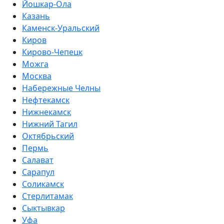
Йошкар-Ола
Казань
Каменск-Уральский
Киров
Кирово-Чепецк
Можга
Москва
Набережные Челны
Нефтекамск
Нижнекамск
Нижний Тагил
Октябрьский
Пермь
Салават
Сарапул
Соликамск
Стерлитамак
Сыктывкар
Уфа