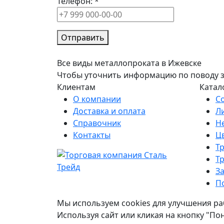
Телефон:
*
Отправить
Все виды металлопроката в Ижевске
Чтобы уточнить информацию по поводу зак
Клиентам
Катал
О компании
С
Доставка и оплата
Л
Справочник
Н
Контакты
Ц
Т
Т
З
П
Мы используем cookies для улучшения ра
Используя сайт или кликая на кнопку "По