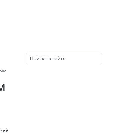
 мм
м
ский