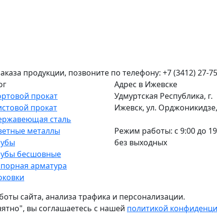
аза продукции, позвоните по телефону: +7 (3412) 27-75
ог
Адрес в Ижевске
ортовой прокат
Удмуртская Республика, г.
истовой прокат
Ижевск, ул. Орджоникидзе, 
ержавеющая сталь
ветные металлы
Режим работы: c 9:00 до 19
рубы
без выходных
рубы бесшовные
апорная арматура
оковки
боты сайта, анализа трафика и персонализации.
нятно", вы соглашаетесь с нашей
политикой конфиденц