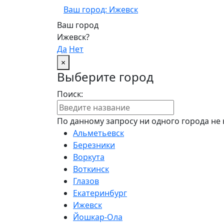
Ваш город: Ижевск
Ваш город
Ижевск?
Да
Нет
×
Выберите город
Поиск:
По данному запросу ни одного города не 
Альметьевск
Березники
Воркута
Воткинск
Глазов
Екатеринбург
Ижевск
Йошкар-Ола