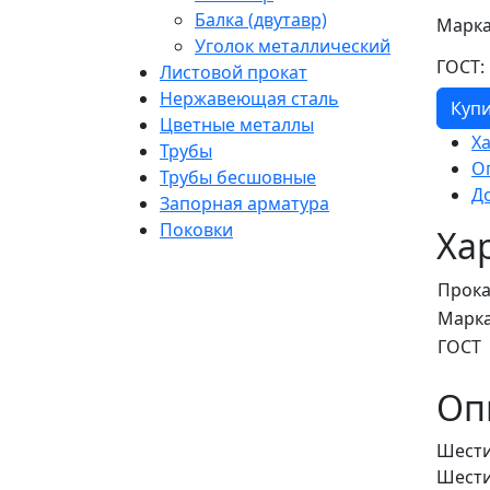
Балка (двутавр)
Марка
Уголок металлический
ГОСТ:
Листовой прокат
Нержавеющая сталь
Куп
Цветные металлы
Х
Трубы
О
Трубы бесшовные
Д
Запорная арматура
Поковки
Ха
Прока
Марка
ГОСТ
Оп
Шести
Шести