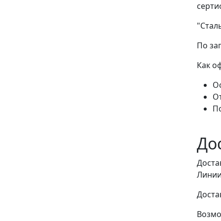
серти
"Стал
По за
Как о
Ос
О
П
До
Доста
Линии
Доста
Возмо