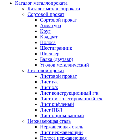
Каталог металлопроката
Каталог металлопроката
Сортовой прокат
Сортовой прокат
Арматура
Круг
Квадрат
Полоса
Шестигранник
Швеллер
Балка (двутавр)
Уголок металлический
Листовой прокат
Листовой прокат
Лист г/к
Лист х/к
Лист конструкционный г/к
Лист низколегированный г/к
Лист рифленый
Лист ПВЛ
Лист оцинкованный
Нержавеющая сталь
Нержавеющая сталь
Лист нержавеющий
Полоса нержавеющая