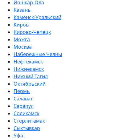
Йошкар-Ола
Казань
Каменск-Уральский
Киров
Кирово-Чепецк
Можга
Москва
Набережные Челны
Нефтекамск
Нижнекамск
Нижний Тагил
Октябрьский
Пермь
Салават
Сарапул
Соликамск
Стерлитамак
Сыктывкар
Уфа