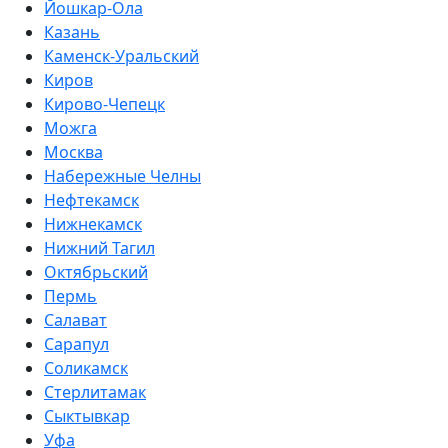
Йошкар-Ола
Казань
Каменск-Уральский
Киров
Кирово-Чепецк
Можга
Москва
Набережные Челны
Нефтекамск
Нижнекамск
Нижний Тагил
Октябрьский
Пермь
Салават
Сарапул
Соликамск
Стерлитамак
Сыктывкар
Уфа