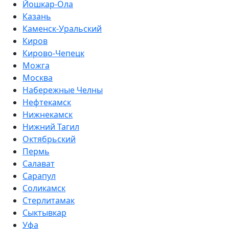
Йошкар-Ола
Казань
Каменск-Уральский
Киров
Кирово-Чепецк
Можга
Москва
Набережные Челны
Нефтекамск
Нижнекамск
Нижний Тагил
Октябрьский
Пермь
Салават
Сарапул
Соликамск
Стерлитамак
Сыктывкар
Уфа