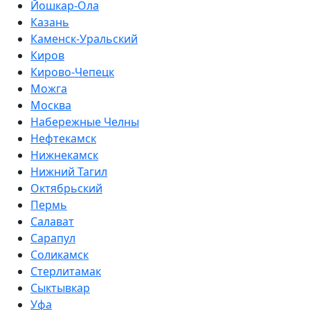
Йошкар-Ола
Казань
Каменск-Уральский
Киров
Кирово-Чепецк
Можга
Москва
Набережные Челны
Нефтекамск
Нижнекамск
Нижний Тагил
Октябрьский
Пермь
Салават
Сарапул
Соликамск
Стерлитамак
Сыктывкар
Уфа