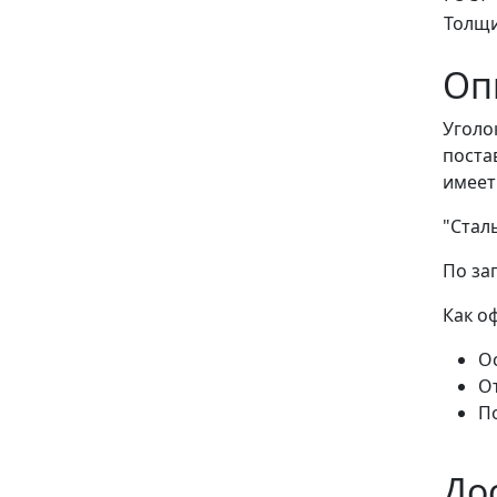
Толщ
Оп
Уголо
поста
имеет
"Стал
По за
Как о
Ос
О
П
До