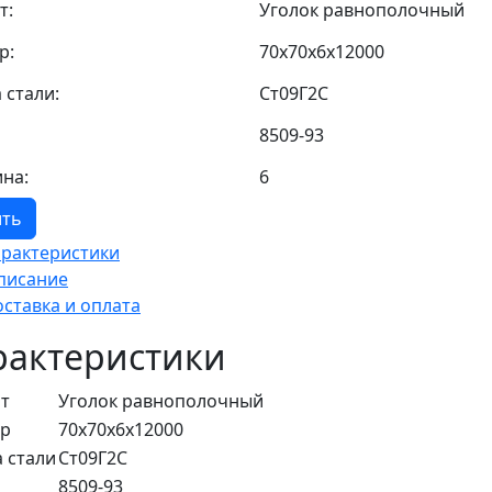
т:
Уголок равнополочный
р:
70x70x6x12000
 стали:
Ст09Г2С
8509-93
на:
6
ить
арактеристики
писание
оставка и оплата
рактеристики
т
Уголок равнополочный
ер
70x70x6x12000
 стали
Ст09Г2С
8509-93