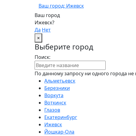
Ваш город: Ижевск
Ваш город
Ижевск?
Да
Нет
×
Выберите город
Поиск:
По данному запросу ни одного города не 
Альметьевск
Березники
Воркута
Воткинск
Глазов
Екатеринбург
Ижевск
Йошкар-Ола