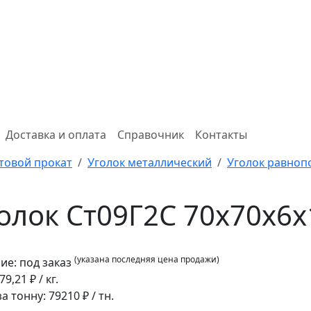
Доставка и оплата
Справочник
Контакты
товой прокат
Уголок металлический
Уголок равно
олок Ст09Г2С 70x70x6
(указана последняя цена продажи)
ие:
под заказ
79,21
₽ / кг.
за тонну:
79210
₽ / тн.