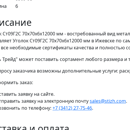
ина
6
исание
к Ст09Г2С 70x70x6x12000 мм - востребованный вид мета
вляет Уголок Ст09Г2С 70x70x6x12000 мм в Ижевске по с
 все необходимые сертификаты качества и полностью с
ь Трейд" может поставить сортамент любого размера и
просу заказчика возможны дополнительные услуги: раскр
формить заказ:
тавить заявку на сайте.
тправить заявку на электронную почту
sales@stizh.com
.
озвонить по телефону:
+7 (3412) 27-75-46
.
ставка и оплата