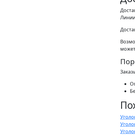
Доста
Линии
Доста
Возмо
может
Пор
Заказ
О
Б
По
Уголо
Уголо
Уголо