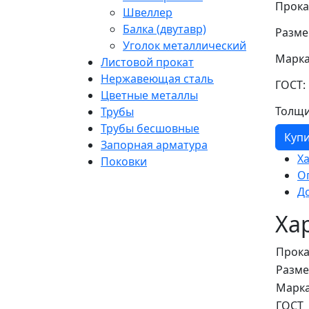
Прока
Швеллер
Балка (двутавр)
Разме
Уголок металлический
Марка
Листовой прокат
Нержавеющая сталь
ГОСТ:
Цветные металлы
Толщи
Трубы
Трубы бесшовные
Куп
Запорная арматура
Х
Поковки
О
Д
Ха
Прока
Разм
Марка
ГОСТ