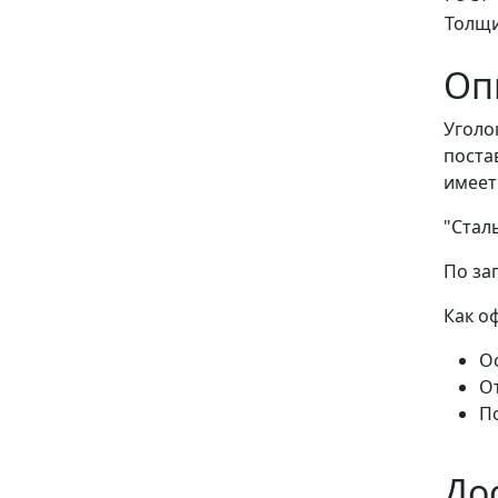
Толщ
Оп
Уголо
поста
имеет
"Стал
По за
Как о
Ос
О
П
До