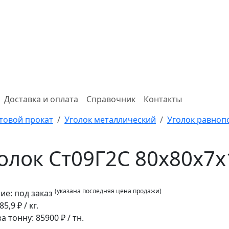
Доставка и оплата
Справочник
Контакты
товой прокат
Уголок металлический
Уголок равно
олок Ст09Г2С 80x80x7
(указана последняя цена продажи)
ие:
под заказ
85,9
₽ / кг.
за тонну:
85900
₽ / тн.