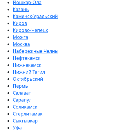
Йошкар-Ола
Казань
Каменск-Уральский
Киров
Кирово-Чепецк
Можга
Москва
Набережные Челны
Нефтекамск
Нижнекамск
Нижний Тагил
Октябрьский
Пермь
Салават
Сарапул
Соликамск
Стерлитамак
Сыктывкар
Уфа