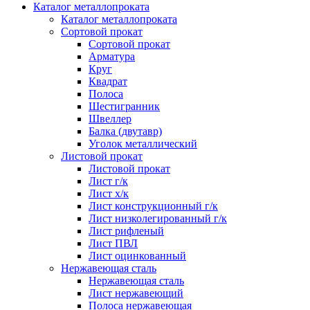
Каталог металлопроката
Каталог металлопроката
Сортовой прокат
Сортовой прокат
Арматура
Круг
Квадрат
Полоса
Шестигранник
Швеллер
Балка (двутавр)
Уголок металлический
Листовой прокат
Листовой прокат
Лист г/к
Лист х/к
Лист конструкционный г/к
Лист низколегированный г/к
Лист рифленый
Лист ПВЛ
Лист оцинкованный
Нержавеющая сталь
Нержавеющая сталь
Лист нержавеющий
Полоса нержавеющая