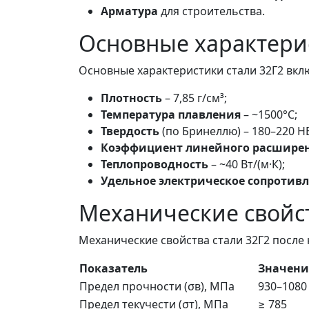
Арматура
для строительства.
Основные характери
Основные характеристики стали 32Г2 вкл
Плотность
– 7,85 г/см³;
Температура плавления
– ~1500°C;
Твердость
(по Бринеллю) – 180–220 H
Коэффициент линейного расшире
Теплопроводность
– ~40 Вт/(м·К);
Удельное электрическое сопротив
Механические свойс
Механические свойства стали 32Г2 после 
Показатель
Значени
Предел прочности (σв), МПа
930–1080
Предел текучести (σт), МПа
≥ 785