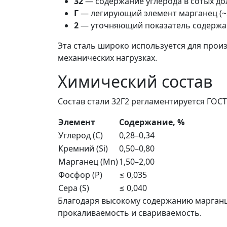
32
— содержание углерода в сотых дол
Г
— легирующий элемент марганец (~
2
— уточняющий показатель содержа
Эта сталь широко используется для прои
механических нагрузках.
Химический состав
Состав стали 32Г2 регламентируется ГОСТ
Элемент
Содержание, %
Углерод (C)
0,28–0,34
Кремний (Si)
0,50–0,80
Марганец (Mn)
1,50–2,00
Фосфор (P)
≤ 0,035
Сера (S)
≤ 0,040
Благодаря высокому содержанию марганц
прокаливаемость и свариваемость.