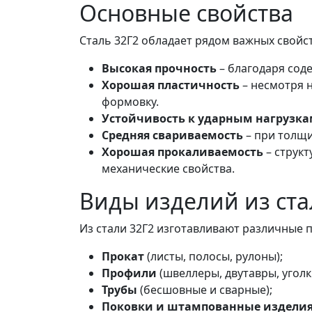
Основные свойства
Сталь 32Г2 обладает рядом важных свойс
Высокая прочность
– благодаря сод
Хорошая пластичность
– несмотря н
формовку.
Устойчивость к ударным нагрузк
Средняя свариваемость
– при толщи
Хорошая прокаливаемость
– структ
механические свойства.
Виды изделий из ста
Из стали 32Г2 изготавливают различные 
Прокат
(листы, полосы, рулоны);
Профили
(швеллеры, двутавры, уголк
Трубы
(бесшовные и сварные);
Поковки и штампованные издели