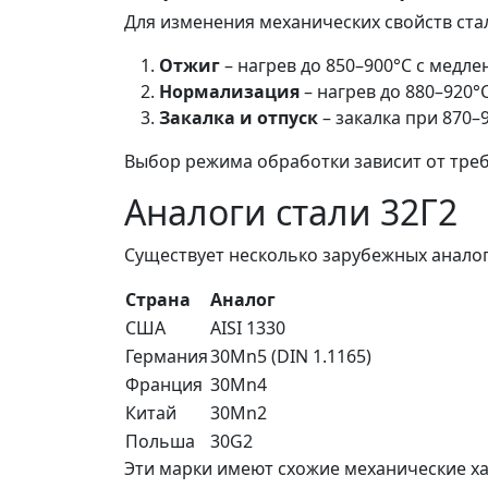
Для изменения механических свойств ст
Отжиг
– нагрев до 850–900°C с медл
Нормализация
– нагрев до 880–920
Закалка и отпуск
– закалка при 870–
Выбор режима обработки зависит от треб
Аналоги стали 32Г2
Существует несколько зарубежных аналого
Страна
Аналог
США
AISI 1330
Германия
30Mn5 (DIN 1.1165)
Франция
30Mn4
Китай
30Mn2
Польша
30G2
Эти марки имеют схожие механические ха