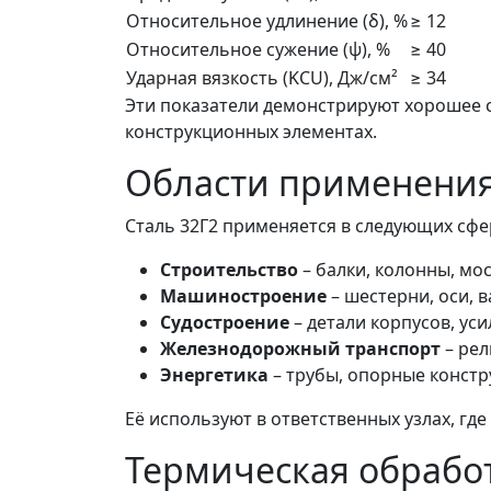
Относительное удлинение (δ), %
≥ 12
Относительное сужение (ψ), %
≥ 40
Ударная вязкость (KCU), Дж/см²
≥ 34
Эти показатели демонстрируют хорошее с
конструкционных элементах.
Области применени
Сталь 32Г2 применяется в следующих сфе
Строительство
– балки, колонны, мо
Машиностроение
– шестерни, оси, в
Судостроение
– детали корпусов, ус
Железнодорожный транспорт
– рел
Энергетика
– трубы, опорные констр
Её используют в ответственных узлах, гд
Термическая обрабо