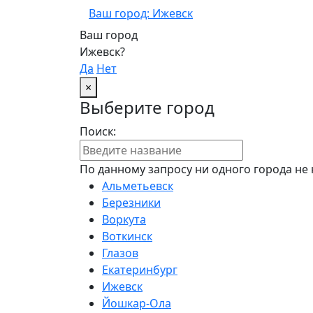
Ваш город: Ижевск
Ваш город
Ижевск?
Да
Нет
×
Выберите город
Поиск:
По данному запросу ни одного города не 
Альметьевск
Березники
Воркута
Воткинск
Глазов
Екатеринбург
Ижевск
Йошкар-Ола