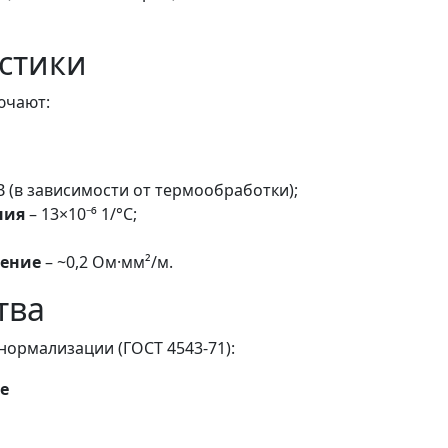
стики
ючают:
B (в зависимости от термообработки);
ния
– 13×10⁻⁶ 1/°C;
ление
– ~0,2 Ом·мм²/м.
тва
нормализации (ГОСТ 4543-71):
е