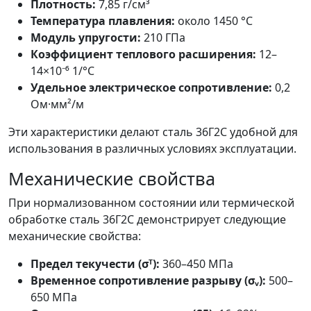
Плотность:
7,85 г/см³
Температура плавления:
около 1450 °C
Модуль упругости:
210 ГПа
Коэффициент теплового расширения:
12–
14×10⁻⁶ 1/°C
Удельное электрическое сопротивление:
0,2
Ом·мм²/м
Эти характеристики делают сталь 36Г2С удобной для
использования в различных условиях эксплуатации.
Механические свойства
При нормализованном состоянии или термической
обработке сталь 36Г2С демонстрирует следующие
механические свойства:
Предел текучести (σᵀ):
360–450 МПа
Временное сопротивление разрыву (σᵥ):
500–
650 МПа