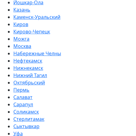
Йошкар-Ола
Казань
Каменск-Уральский
Киров
Кирово-Чепецк
Можга
Москва
Набережные Челны
Нефтекамск
Нижнекамск
Нижний Тагил
Октябрьский
Пермь
Салават
Сарапул
Соликамск
Стерлитамак
Сыктывкар
Уфа