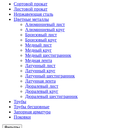
Сортовой прокат
Листовой прокат
Нержавеющая сталь
Цветные металлы
Алюминиевый лист
Алюминиевый круг
Бронзовый лист
Бронзовый круг
Медный лист
Медный круг
Медный шестигранник
Медная лента
Латунный лист
Латунный круг
Латунный шестигранник
Латунная лента
Дюралевый лист
Дюралевый круг
Дюралевый шестигранник
Трубы
Трубы бесшовные
Запорная арматура
Поковки
Фильтры