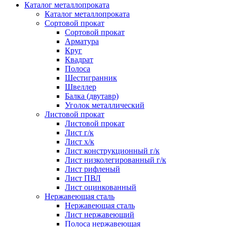
Каталог металлопроката
Каталог металлопроката
Сортовой прокат
Сортовой прокат
Арматура
Круг
Квадрат
Полоса
Шестигранник
Швеллер
Балка (двутавр)
Уголок металлический
Листовой прокат
Листовой прокат
Лист г/к
Лист х/к
Лист конструкционный г/к
Лист низколегированный г/к
Лист рифленый
Лист ПВЛ
Лист оцинкованный
Нержавеющая сталь
Нержавеющая сталь
Лист нержавеющий
Полоса нержавеющая