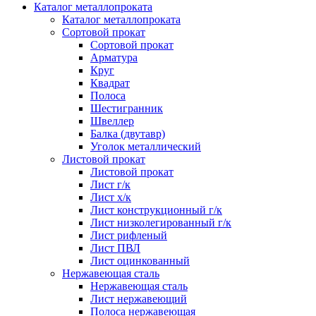
Каталог металлопроката
Каталог металлопроката
Сортовой прокат
Сортовой прокат
Арматура
Круг
Квадрат
Полоса
Шестигранник
Швеллер
Балка (двутавр)
Уголок металлический
Листовой прокат
Листовой прокат
Лист г/к
Лист х/к
Лист конструкционный г/к
Лист низколегированный г/к
Лист рифленый
Лист ПВЛ
Лист оцинкованный
Нержавеющая сталь
Нержавеющая сталь
Лист нержавеющий
Полоса нержавеющая