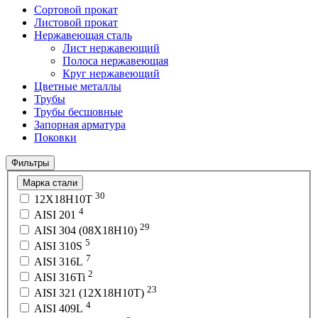
Сортовой прокат
Листовой прокат
Нержавеющая сталь
Лист нержавеющий
Полоса нержавеющая
Круг нержавеющий
Цветные металлы
Трубы
Трубы бесшовные
Запорная арматура
Поковки
Фильтры
Марка стали
30
12Х18Н10Т
4
AISI 201
29
AISI 304 (08Х18Н10)
5
AISI 310S
7
AISI 316L
2
AISI 316Ti
23
AISI 321 (12Х18Н10Т)
4
AISI 409L