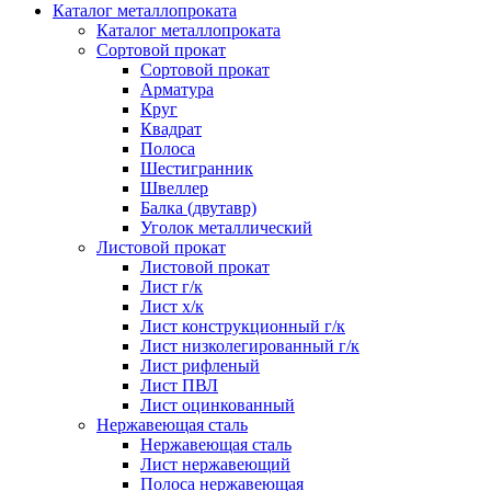
Каталог металлопроката
Каталог металлопроката
Сортовой прокат
Сортовой прокат
Арматура
Круг
Квадрат
Полоса
Шестигранник
Швеллер
Балка (двутавр)
Уголок металлический
Листовой прокат
Листовой прокат
Лист г/к
Лист х/к
Лист конструкционный г/к
Лист низколегированный г/к
Лист рифленый
Лист ПВЛ
Лист оцинкованный
Нержавеющая сталь
Нержавеющая сталь
Лист нержавеющий
Полоса нержавеющая