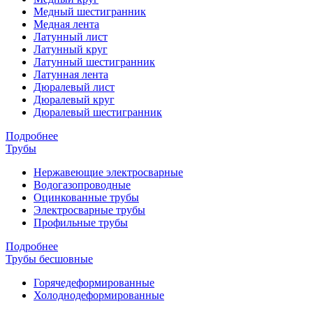
Медный шестигранник
Медная лента
Латунный лист
Латунный круг
Латунный шестигранник
Латунная лента
Дюралевый лист
Дюралевый круг
Дюралевый шестигранник
Подробнее
Трубы
Нержавеющие электросварные
Водогазопроводные
Оцинкованные трубы
Электросварные трубы
Профильные трубы
Подробнее
Трубы бесшовные
Горячедеформированные
Холоднодеформированные