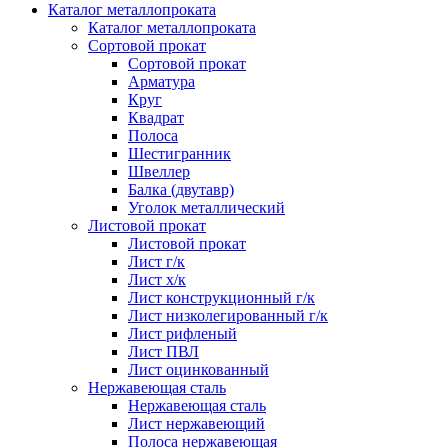
Каталог металлопроката
Каталог металлопроката
Сортовой прокат
Сортовой прокат
Арматура
Круг
Квадрат
Полоса
Шестигранник
Швеллер
Балка (двутавр)
Уголок металлический
Листовой прокат
Листовой прокат
Лист г/к
Лист х/к
Лист конструкционный г/к
Лист низколегированный г/к
Лист рифленый
Лист ПВЛ
Лист оцинкованный
Нержавеющая сталь
Нержавеющая сталь
Лист нержавеющий
Полоса нержавеющая