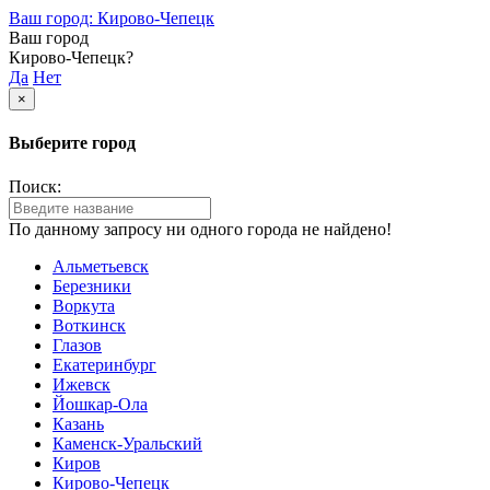
Ваш город: Кирово-Чепецк
Ваш город
Кирово-Чепецк?
Да
Нет
×
Выберите город
Поиск:
По данному запросу ни одного города не найдено!
Альметьевск
Березники
Воркута
Воткинск
Глазов
Екатеринбург
Ижевск
Йошкар-Ола
Казань
Каменск-Уральский
Киров
Кирово-Чепецк