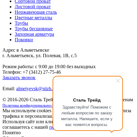
Сортовой прокат
Листовой прокат
Нержавеющая сталь
Цветные металлы
Трубы
Трубы бесшовные
Запорная арматура
Поковки
Адрес в Альметьевске
г. Альметьевск, ул. Полевая, 1В, с.5
Режим работы: c 9:00 до 19:00 без выходных
Телефон: +7 (3412) 27-75-46
Заказать звонок
Email:
almetyevsk@stizh.com
Сталь Трейд
© 2016-2026 Сталь Трейд
Металлопрокат
по выгодным ценам
Политика конфиденциальности
Здравствуйте! Поможем с
Мы используем cookies для улучшения работы сайта, анализа
любым вопросом по заказу
трафика и персонализации.
металла. Напишите, если у
Используя сайт или кликая на кнопку "Понятно", вы
вас появятся вопросы.
соглашаетесь с нашей
политикой конфиденциальности
.
Понятно