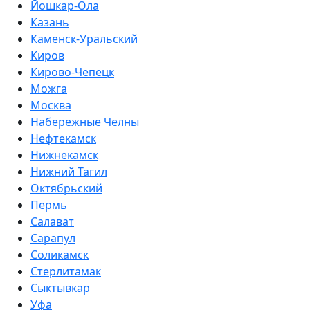
Йошкар-Ола
Казань
Каменск-Уральский
Киров
Кирово-Чепецк
Можга
Москва
Набережные Челны
Нефтекамск
Нижнекамск
Нижний Тагил
Октябрьский
Пермь
Салават
Сарапул
Соликамск
Стерлитамак
Сыктывкар
Уфа