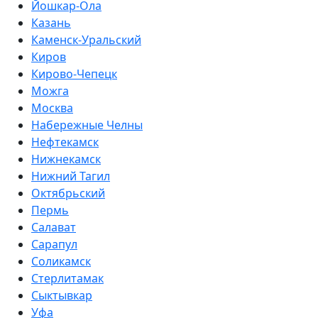
Йошкар-Ола
Казань
Каменск-Уральский
Киров
Кирово-Чепецк
Можга
Москва
Набережные Челны
Нефтекамск
Нижнекамск
Нижний Тагил
Октябрьский
Пермь
Салават
Сарапул
Соликамск
Стерлитамак
Сыктывкар
Уфа