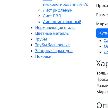
низколегированный г/к
Прока
Лист рифленый
Разме
Лист ПВЛ
Лист оцинкованный
Марка
Нержавеющая сталь
Куп
Цветные металлы
Трубы
Х
Трубы бесшовные
О
Запорная арматура
Д
Поковки
Ха
Толщ
Прока
Разм
Марка
Оп