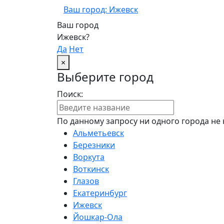
Ваш город: Ижевск
Ваш город
Ижевск?
Да
Нет
×
Выберите город
Поиск:
По данному запросу ни одного города не 
Альметьевск
Березники
Воркута
Воткинск
Глазов
Екатеринбург
Ижевск
Йошкар-Ола