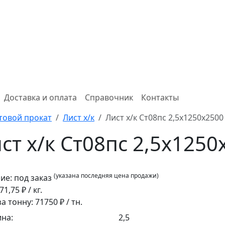
Доставка и оплата
Справочник
Контакты
товой прокат
Лист х/к
Лист х/к Ст08пс 2,5x1250x250
ст х/к Ст08пс 2,5x125
(указана последняя цена продажи)
ие:
под заказ
71,75
₽ / кг.
за тонну:
71750
₽ / тн.
на:
2,5