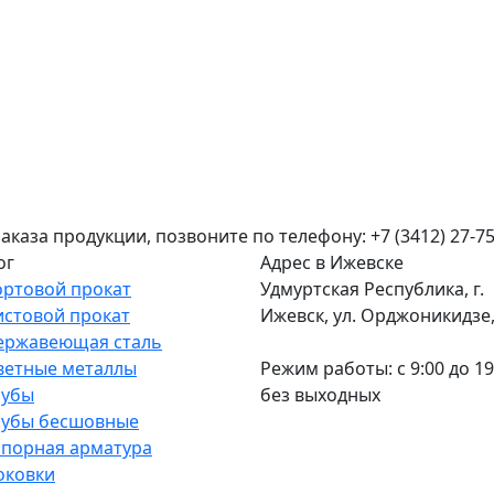
аза продукции, позвоните по телефону: +7 (3412) 27-75
ог
Адрес в Ижевске
ортовой прокат
Удмуртская Республика, г.
истовой прокат
Ижевск, ул. Орджоникидзе, 
ержавеющая сталь
ветные металлы
Режим работы: c 9:00 до 19
рубы
без выходных
рубы бесшовные
апорная арматура
оковки