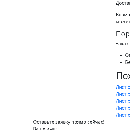
Доста
Возмо
может
Пор
Заказ
О
Б
По
Лист 
Лист 
Лист х
Лист 
Лист 
Оставьте заявку прямо сейчас!
Ваше имя:
*