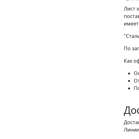
Лист 
поста
имеет
"Стал
По за
Как о
Ос
О
П
До
Доста
Линии